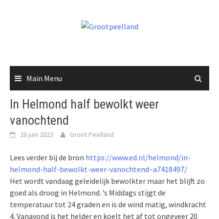
Skip
to
content
Main Menu
In Helmond half bewolkt weer
vanochtend
26 juni 2023
Groot Peelland
Lees verder bij de bron
https://www.ed.nl/helmond/in-
helmond-half-bewolkt-weer-vanochtend~a7418497/
Het wordt vandaag geleidelijk bewolkter maar het blijft zo
goed als droog in Helmond. ’s Middags stijgt de
temperatuur tot 24 graden en is de wind matig, windkracht
4. Vanavond is het helder en koelt het af tot ongeveer 20