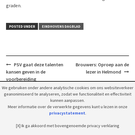
graden.
POSTED UNDER
EINDHOVENS DAGBLAD
Post
PSV gaat deze talenten
Brouwers: Oproep aan de
navigation
kansen geven in de
lezer in Helmond
voorbereiding
We gebruiken onder andere analytische cookies om ons websiteverkeer
geanonimiseerd te analyseren, zodat we functionaliteit en effectiviteit
kunnen aanpassen.
Meer informatie over de verwerkte gegevens kunt u lezen in onze
privacystatement
.
© 2018 Grootpeelland. Alle rechten voorbehouden.
[X] Ik ga akkoord met bovengenoemde privacy verklaring