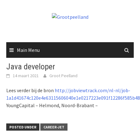
Skip
to
content
Main Menu
Java developer
14 maart 2021
Groot Peelland
Lees verder bij de bron
http://jobviewtrack.com/nl-nl/job-
1a1d41674c120e4e63115606040e1e0217223e091f12286f585b48
YoungCapital – Helmond, Noord-Brabant –
POSTED UNDER
CAREER-JET