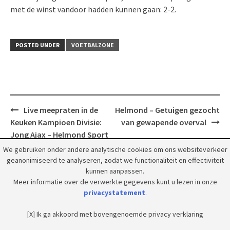
met de winst vandoor hadden kunnen gaan: 2-2.
POSTED UNDER
VOETBALZONE
Post
Live meepraten in de
Helmond – Getuigen gezocht
navigation
Keuken Kampioen Divisie:
van gewapende overval
Jong Ajax – Helmond Sport
We gebruiken onder andere analytische cookies om ons websiteverkeer
geanonimiseerd te analyseren, zodat we functionaliteit en effectiviteit
kunnen aanpassen.
Meer informatie over de verwerkte gegevens kunt u lezen in onze
privacystatement
.
© 2018 Grootpeelland. Alle rechten voorbehouden.
[X] Ik ga akkoord met bovengenoemde privacy verklaring