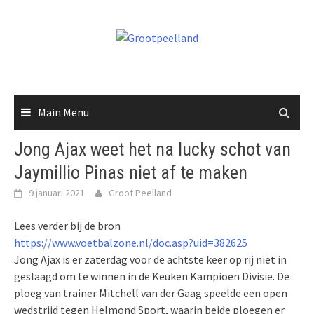
Skip
to
content
Main Menu
Jong Ajax weet het na lucky schot van
Jaymillio Pinas niet af te maken
9 januari 2021
Groot Peelland
Lees verder bij de bron
https://www.voetbalzone.nl/doc.asp?uid=382625
Jong Ajax is er zaterdag voor de achtste keer op rij niet in
geslaagd om te winnen in de Keuken Kampioen Divisie. De
ploeg van trainer Mitchell van der Gaag speelde een open
wedstrijd tegen Helmond Sport, waarin beide ploegen er