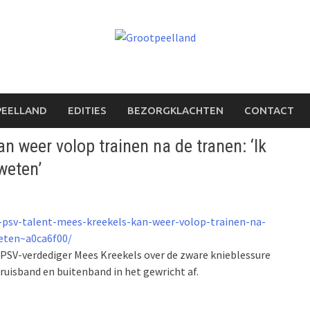
PEELLAND
EDITIES
BEZORGKLACHTEN
CONTACT
 weer volop trainen na de tranen: ‘Ik
weten’
g-psv-talent-mees-kreekels-kan-weer-volop-trainen-na-
eten~a0ca6f00/
g PSV-verdediger Mees Kreekels over de zware knieblessure
kruisband en buitenband in het gewricht af.