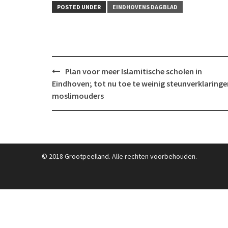
POSTED UNDER
EINDHOVENS DAGBLAD
Post
Plan voor meer Islamitische scholen in
navigation
Eindhoven; tot nu toe te weinig steunverklaringe
moslimouders
© 2018 Grootpeelland. Alle rechten voorbehouden.