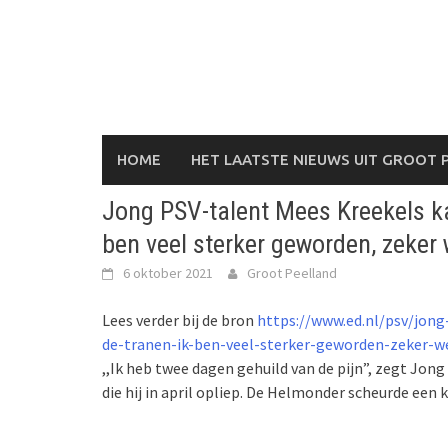
Skip
to
content
HOME
HET LAATSTE NIEUWS UIT GROOT 
Jong PSV-talent Mees Kreekels kan
ben veel sterker geworden, zeker 
6 oktober 2021
Groot Peelland
Lees verder bij de bron
https://www.ed.nl/psv/jon
de-tranen-ik-ben-veel-sterker-geworden-zeker-w
,,Ik heb twee dagen gehuild van de pijn”, zegt Jon
die hij in april opliep. De Helmonder scheurde een 