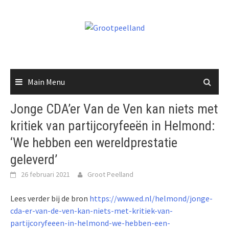
Skip
to
content
Main Menu
Jonge CDA’er Van de Ven kan niets met
kritiek van partijcoryfeeën in Helmond:
‘We hebben een wereldprestatie
geleverd’
26 februari 2021
Groot Peelland
Lees verder bij de bron
https://www.ed.nl/helmond/jonge-
cda-er-van-de-ven-kan-niets-met-kritiek-van-
partijcoryfeeen-in-helmond-we-hebben-een-