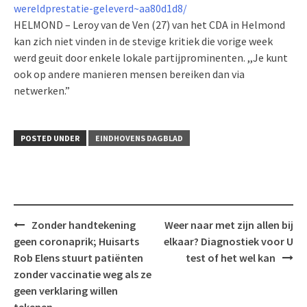
wereldprestatie-geleverd~aa80d1d8/
HELMOND – Leroy van de Ven (27) van het CDA in Helmond
kan zich niet vinden in de stevige kritiek die vorige week
werd geuit door enkele lokale partijprominenten. ,,Je kunt
ook op andere manieren mensen bereiken dan via
netwerken.”
POSTED UNDER
EINDHOVENS DAGBLAD
Post
Zonder handtekening
Weer naar met zijn allen bij
navigation
geen coronaprik; Huisarts
elkaar? Diagnostiek voor U
Rob Elens stuurt patiënten
test of het wel kan
zonder vaccinatie weg als ze
geen verklaring willen