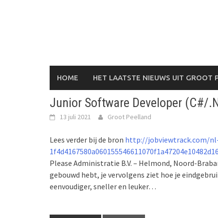
Skip
to
content
HOME
HET LAATSTE NIEUWS UIT GROOT 
Junior Software Developer (C#/.N
13 juli 2021
Groot Peelland
Lees verder bij de bron
http://jobviewtrack.com/nl
1f4d4167580a060155546611070f1a47204e10482d1
Please Administratie B.V. – Helmond, Noord-Brabant
gebouwd hebt, je vervolgens ziet hoe je eindgebru
eenvoudiger, sneller en leuker…