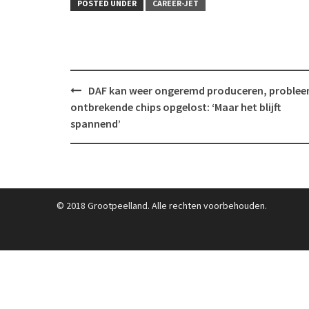
POSTED UNDER
CAREER-JET
Post
DAF kan weer ongeremd produceren, proble
navigation
ontbrekende chips opgelost: ‘Maar het blijft
spannend’
© 2018 Grootpeelland. Alle rechten voorbehouden.