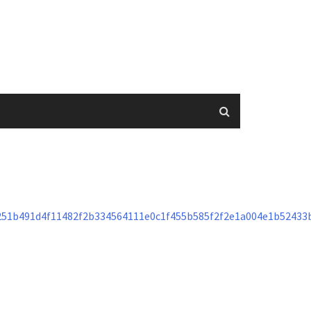
251b491d4f11482f2b334564111e0c1f455b585f2f2e1a004e1b52433