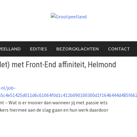
PEELLAND
EDITIES
BEZORGKLACHTEN
CONTACT
et) met Front-End affiniteit, Helmond
-nl/job-
65c4e51425d011d6c61064f0d1c412b090100300d1f1646444d485f66
 – Wat is er mooier dan wanneer jij met passie iets
ikers hiermee aan de slag gaan en hun werk daardoor