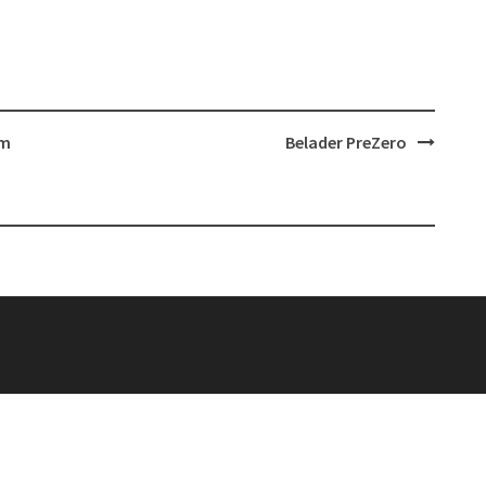
em
Belader PreZero