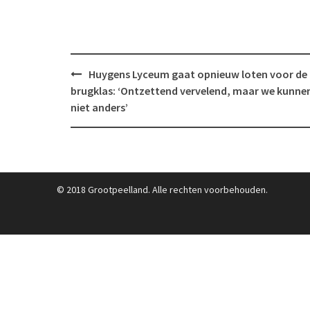
Post
Huygens Lyceum gaat opnieuw loten voor de
navigation
brugklas: ‘Ontzettend vervelend, maar we kunne
niet anders’
© 2018 Grootpeelland. Alle rechten voorbehouden.