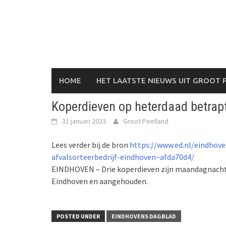
Skip
to
content
HOME
HET LAATSTE NIEUWS UIT GROOT 
Koperdieven op heterdaad betrapt
31 januari 2023
Groot Peelland
Lees verder bij de bron
https://www.ed.nl/eindhov
afvalsorteerbedrijf-eindhoven~afda70d4/
EINDHOVEN – Drie koperdieven zijn maandagnacht o
Eindhoven en aangehouden.
POSTED UNDER
EINDHOVENS DAGBLAD