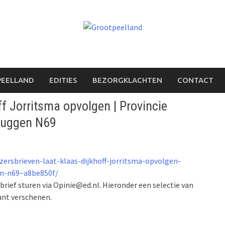
PEELLAND
EDITIES
BEZORGKLACHTEN
CONTACT
ff Jorritsma opvolgen | Provincie
bruggen N69
zersbrieven-laat-klaas-dijkhoff-jorritsma-opvolgen-
en-n69~a8be850f/
rief sturen via Opinie@ed.nl. Hieronder een selectie van
ant verschenen.