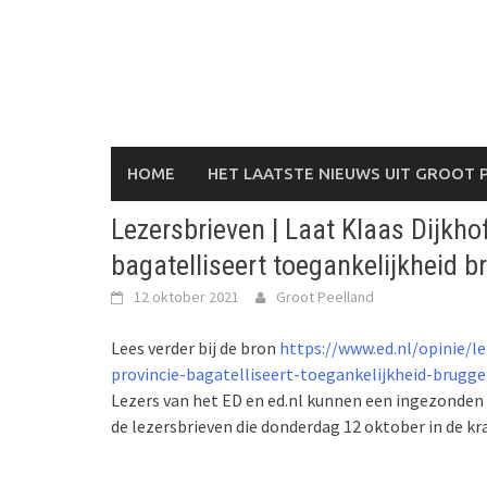
Skip
to
content
HOME
HET LAATSTE NIEUWS UIT GROOT 
Lezersbrieven | Laat Klaas Dijkho
bagatelliseert toegankelijkheid 
12 oktober 2021
Groot Peelland
Lees verder bij de bron
https://www.ed.nl/opinie/le
provincie-bagatelliseert-toegankelijkheid-brugg
Lezers van het ED en ed.nl kunnen een ingezonden b
de lezersbrieven die donderdag 12 oktober in de kr