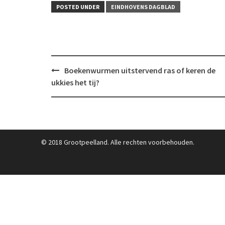
POSTED UNDER
EINDHOVENS DAGBLAD
Post
Boekenwurmen uitstervend ras of keren de
navigation
ukkies het tij?
© 2018 Grootpeelland. Alle rechten voorbehouden.