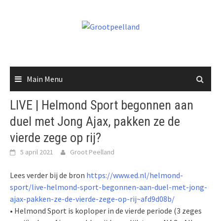
Skip
to
content
Main Menu
LIVE | Helmond Sport begonnen aan
duel met Jong Ajax, pakken ze de
vierde zege op rij?
5 april 2021
Groot Peelland
Lees verder bij de bron
https://www.ed.nl/helmond-
sport/live-helmond-sport-begonnen-aan-duel-met-jong-
ajax-pakken-ze-de-vierde-zege-op-rij~afd9d08b/
• Helmond Sport is koploper in de vierde periode (3 zeges