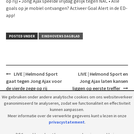
op rij) • Jong Ajax speelde vrijdag gelijk tegen NAC • Alle
goals op je mobiel ontvangen? Activeer Goal Alert in de ED-
app!
POSTED UNDER
EINDHOVENS DAGBLAD
Post
LIVE | Helmond Sport
LIVE | Helmond Sport en
navigation
gaat tegen Jong Ajax voor
Jong Ajax laten kansen
de vierde zege op rij
liggen op eerste treffer
We gebruiken onder andere analytische cookies om ons websiteverkeer
geanonimiseerd te analyseren, zodat we functionaliteit en effectiviteit
kunnen aanpassen.
Meer informatie over de verwerkte gegevens kunt u lezen in onze
privacystatement
.
© 2018 Grootpeelland. Alle rechten voorbehouden.