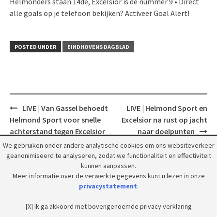
Helmonders staan 14de, Excelsior is de nummer 9 • Direct
alle goals op je telefoon bekijken? Activeer Goal Alert!
POSTED UNDER
EINDHOVENS DAGBLAD
Post
LIVE | Van Gassel behoedt
LIVE | Helmond Sport en
navigation
Helmond Sport voor snelle
Excelsior na rust op jacht
achterstand tegen Excelsior
naar doelpunten
We gebruiken onder andere analytische cookies om ons websiteverkeer
geanonimiseerd te analyseren, zodat we functionaliteit en effectiviteit
kunnen aanpassen.
Meer informatie over de verwerkte gegevens kunt u lezen in onze
privacystatement
.
© 2018 Grootpeelland. Alle rechten voorbehouden.
[X] Ik ga akkoord met bovengenoemde privacy verklaring