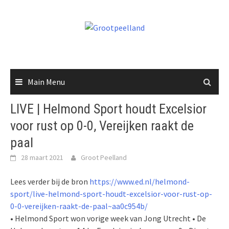
Skip
to
content
Main Menu
LIVE | Helmond Sport houdt Excelsior
voor rust op 0-0, Vereijken raakt de
paal
28 maart 2021
Groot Peelland
Lees verder bij de bron
https://www.ed.nl/helmond-
sport/live-helmond-sport-houdt-excelsior-voor-rust-op-
0-0-vereijken-raakt-de-paal~aa0c954b/
• Helmond Sport won vorige week van Jong Utrecht • De