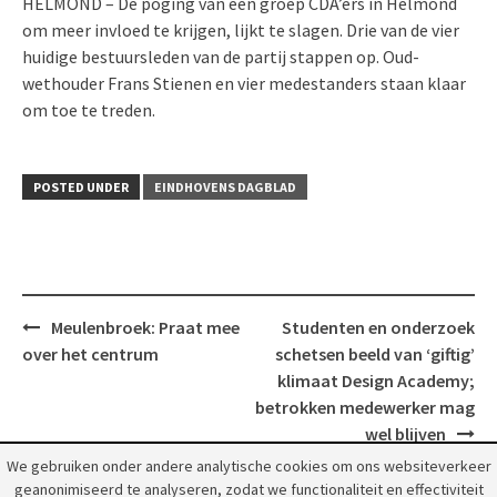
HELMOND – De poging van een groep CDA’ers in Helmond
om meer invloed te krijgen, lijkt te slagen. Drie van de vier
huidige bestuursleden van de partij stappen op. Oud-
wethouder Frans Stienen en vier medestanders staan klaar
om toe te treden.
POSTED UNDER
EINDHOVENS DAGBLAD
Post
Meulenbroek: Praat mee
Studenten en onderzoek
navigation
over het centrum
schetsen beeld van ‘giftig’
klimaat Design Academy;
betrokken medewerker mag
wel blijven
We gebruiken onder andere analytische cookies om ons websiteverkeer
geanonimiseerd te analyseren, zodat we functionaliteit en effectiviteit