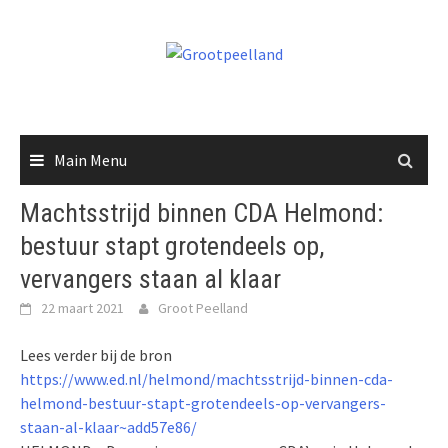
Skip
to
content
Main Menu
Machtsstrijd binnen CDA Helmond:
bestuur stapt grotendeels op,
vervangers staan al klaar
22 maart 2021
Groot Peelland
Lees verder bij de bron
https://www.ed.nl/helmond/machtsstrijd-binnen-cda-
helmond-bestuur-stapt-grotendeels-op-vervangers-
staan-al-klaar~add57e86/