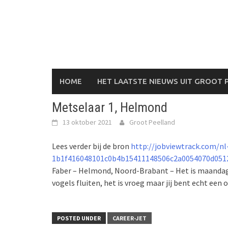
Skip
to
content
HOME
HET LAATSTE NIEUWS UIT GROOT 
Metselaar 1, Helmond
13 oktober 2021
Groot Peelland
Lees verder bij de bron
http://jobviewtrack.com/nl
1b1f416048101c0b4b15411148506c2a0054070d0512
Faber – Helmond, Noord-Brabant – Het is maandago
vogels fluiten, het is vroeg maar jij bent echt een
POSTED UNDER
CAREER-JET