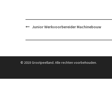
Post
Junior Werkvoorbereider Machinebouw
navigation
© 2018 Grootpeelland. Alle rechten voorbehouden.