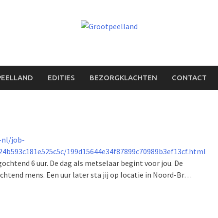
PEELLAND
EDITIES
BEZORGKLACHTEN
CONTACT
-nl/job-
4b593c181e525c5c/199d15644e34f87899c70989b3ef13cf.html
chtend 6 uur. De dag als metselaar begint voor jou. De
 ochtend mens. Een uur later sta jij op locatie in Noord-Br…