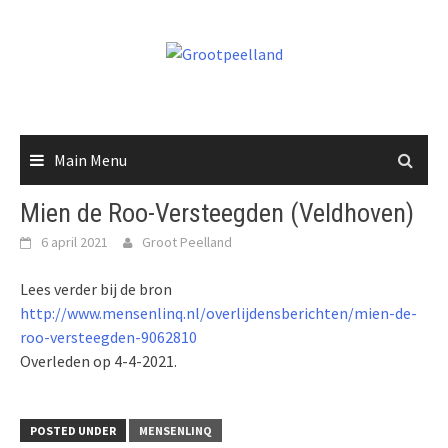
Skip
to
content
Main Menu
Mien de Roo-Versteegden (Veldhoven)
6 april 2021
Groot Peelland
Lees verder bij de bron
http://www.mensenlinq.nl/overlijdensberichten/mien-de-
roo-versteegden-9062810
Overleden op 4-4-2021.
POSTED UNDER
MENSENLINQ