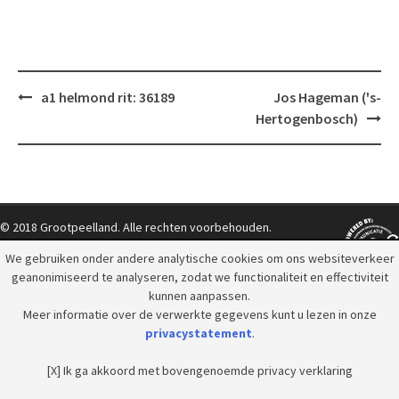
Post
a1 helmond rit: 36189
Jos Hageman ('s-
navigation
Hertogenbosch)
© 2018 Grootpeelland. Alle rechten voorbehouden.
We gebruiken onder andere analytische cookies om ons websiteverkeer
geanonimiseerd te analyseren, zodat we functionaliteit en effectiviteit
kunnen aanpassen.
Meer informatie over de verwerkte gegevens kunt u lezen in onze
privacystatement
.
[X] Ik ga akkoord met bovengenoemde privacy verklaring