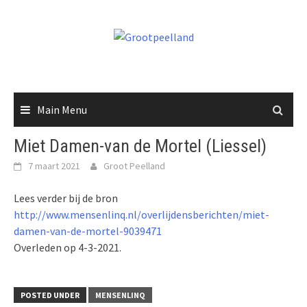
Skip
to
content
Main Menu
Miet Damen-van de Mortel (Liessel)
7 maart 2021
Groot Peelland
Lees verder bij de bron
http://www.mensenlinq.nl/overlijdensberichten/miet-
damen-van-de-mortel-9039471
Overleden op 4-3-2021.
POSTED UNDER
MENSENLINQ