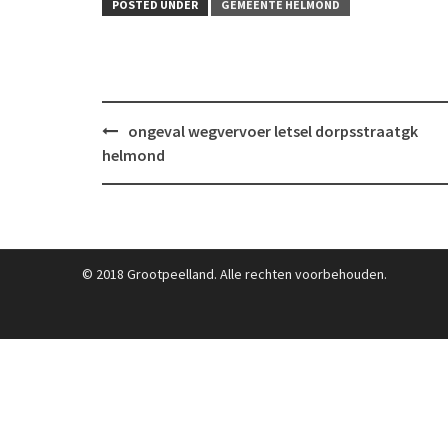
POSTED UNDER
GEMEENTE HELMOND
Post
ongeval wegvervoer letsel dorpsstraatgk
navigation
helmond
© 2018 Grootpeelland. Alle rechten voorbehouden.