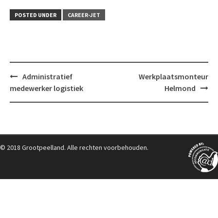
POSTED UNDER
CAREER-JET
Post
Administratief
Werkplaatsmonteur
navigation
medewerker logistiek
Helmond
© 2018 Grootpeelland. Alle rechten voorbehouden.