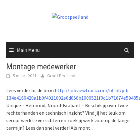
Skip
to
content
Main Menu
Montage medewerker
5 maart 2021
Groot Peelland
Lees verder bij de bron
http://jobviewtrack.com/nl-nl/job-
134e4160420a1b0f4011002e0d050b1000521f0d1b71674e59485
Unique – Helmond, Noord-Brabant – Beschik jij over twee
rechterhanden en technisch inzicht? Vind jij het leuk om
secuur werk te verrichten en zoek jij werk voor op de lange
termijn? Lees dan snel verder! Als mont…