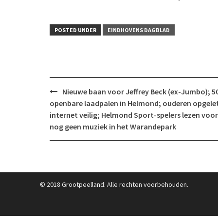
POSTED UNDER
EINDHOVENS DAGBLAD
Post
Nieuwe baan voor Jeffrey Beck (ex-Jumbo); 5
navigation
openbare laadpalen in Helmond; ouderen opgelet
internet veilig; Helmond Sport-spelers lezen voor
nog geen muziek in het Warandepark
© 2018 Grootpeelland. Alle rechten voorbehouden.