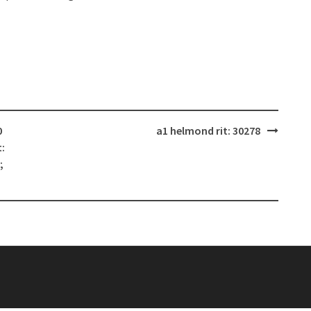
0
a1 helmond rit: 30278
:
;