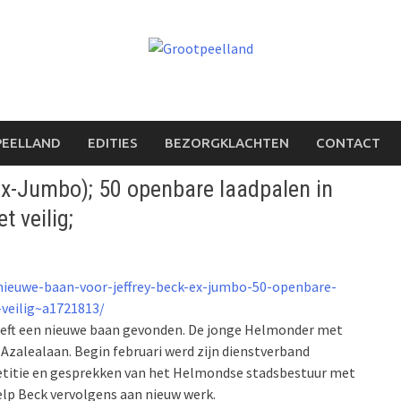
PEELLAND
EDITIES
BEZORGKLACHTEN
CONTACT
ex-Jumbo); 50 openbare laadpalen in
t veilig;
/nieuwe-baan-voor-jeffrey-beck-ex-jumbo-50-openbare-
veilig~a1721813/
eft een nieuwe baan gevonden. De jonge Helmonder met
 Azalealaan. Begin februari werd zijn dienstverband
 petitie en gesprekken van het Helmondse stadsbestuur met
lp Beck vervolgens aan nieuw werk.