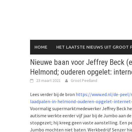
Skip
to
content
HOME
HET LAATSTE NIEUWS UIT GROOT 
Nieuwe baan voor Jeffrey Beck (
Helmond; ouderen opgelet: interne
23 maart 2021
Groot Peelland
Lees verder bij de bron
https://www.ed.nl/de-peel
laadpalen-in-helmond-ouderen-opgelet-internet-
Voormalig supermarktmedewerker Jeffrey Beck he
autisme werkte eerder vijf jaar bij de Jumbo aan de
stopgezet; hij kreeg geen vaste aanstelling. Een
Jumbo mochten niet baten. Werkbedrijf Senzer hie