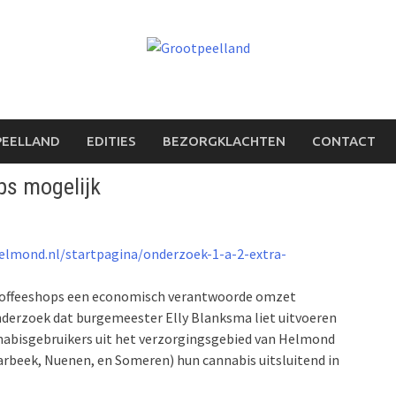
PEELLAND
EDITIES
BEZORGKLACHTEN
CONTACT
ps mogelijk
lmond.nl/startpagina/onderzoek-1-a-2-extra-
a coffeeshops een economisch verantwoorde omzet
onderzoek dat burgemeester Elly Blanksma liet uitvoeren
nabisgebruikers uit het verzorgingsgebied van Helmond
arbeek, Nuenen, en Someren) hun cannabis uitsluitend in