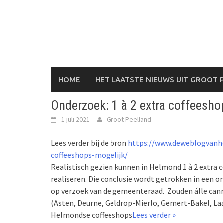
Skip
to
content
HOME
HET LAATSTE NIEUWS UIT GROOT 
Onderzoek: 1 à 2 extra coffeesho
1 juli 2021
Groot Peelland
Lees verder bij de bron
https://www.deweblogvanhe
coffeeshops-mogelijk/
Realistisch gezien kunnen in Helmond 1 à 2 extr
realiseren. Die conclusie wordt getrokken in een 
op verzoek van de gemeenteraad. Zouden álle can
(Asten, Deurne, Geldrop-Mierlo, Gemert-Bakel, La
Helmondse coffeeshops
Lees verder »