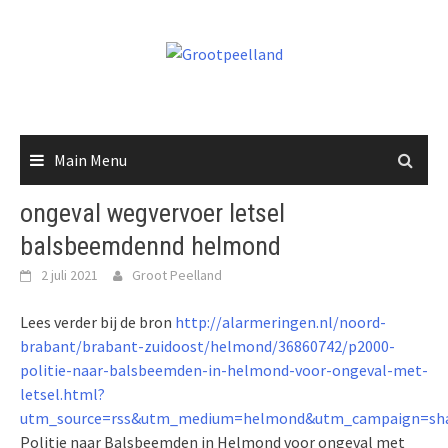
Skip
to
content
Main Menu
ongeval wegvervoer letsel
balsbeemdennd helmond
2 juli 2021
Groot Peelland
Lees verder bij de bron
http://alarmeringen.nl/noord-
brabant/brabant-zuidoost/helmond/36860742/p2000-
politie-naar-balsbeemden-in-helmond-voor-ongeval-met-
letsel.html?
utm_source=rss&utm_medium=helmond&utm_campaign=sha
Politie naar Balsbeemden in Helmond voor ongeval met