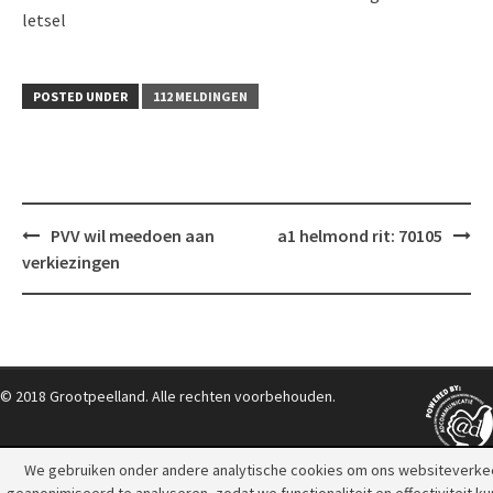
letsel
POSTED UNDER
112 MELDINGEN
Post
PVV wil meedoen aan
a1 helmond rit: 70105
navigation
verkiezingen
© 2018 Grootpeelland. Alle rechten voorbehouden.
We gebruiken onder andere analytische cookies om ons websiteverke