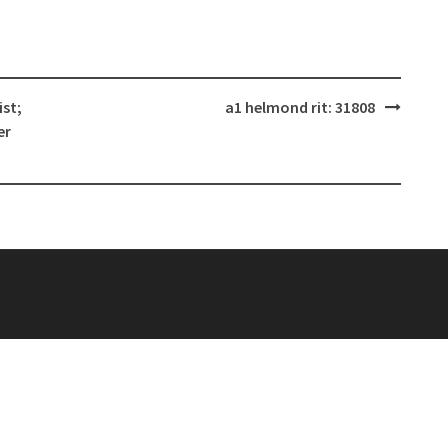
st;
a1 helmond rit: 31808
er