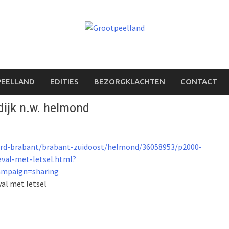
PEELLAND
EDITIES
BEZORGKLACHTEN
CONTACT
dijk n.w. helmond
ord-brabant/brabant-zuidoost/helmond/36058953/p2000-
eval-met-letsel.html?
mpaign=sharing
val met letsel