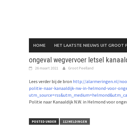
Skip
to
content
HOME
HET LAATSTE NIEUWS UIT GROOT 
ongeval wegvervoer letsel kanaal
26 maart 2021
Groot Peelland
Lees verder bij de bron
http://alarmeringen.nl/no
politie-naar-kanaaldijk-nw-in-helmond-voor-ong
utm_source=rss&utm_medium=helmond&utm_ca
Politie naar Kanaaldijk N.W. in Helmond voor onge
POSTED UNDER
112 MELDINGEN