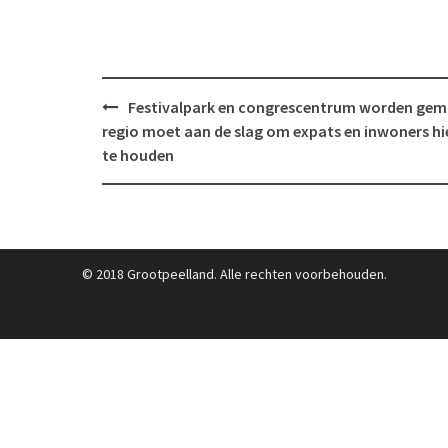
Post
Festivalpark en congrescentrum worden gemi
navigation
regio moet aan de slag om expats en inwoners hi
te houden
© 2018 Grootpeelland. Alle rechten voorbehouden.