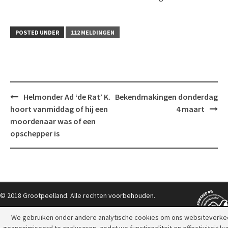
POSTED UNDER
112 MELDINGEN
Post
Helmonder Ad ‘de Rat’ K.
Bekendmakingen donderdag
navigation
hoort vanmiddag of hij een
4 maart
moordenaar was of een
opschepper is
© 2018 Grootpeelland. Alle rechten voorbehouden.
We gebruiken onder andere analytische cookies om ons websiteverke