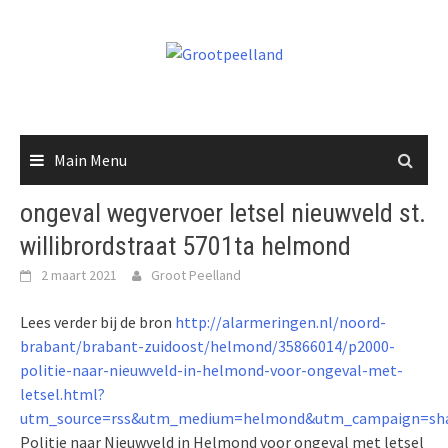
Skip
to
content
Main Menu
ongeval wegvervoer letsel nieuwveld st.
willibrordstraat 5701ta helmond
2 maart 2021
Groot Peelland
Lees verder bij de bron
http://alarmeringen.nl/noord-
brabant/brabant-zuidoost/helmond/35866014/p2000-
politie-naar-nieuwveld-in-helmond-voor-ongeval-met-
letsel.html?
utm_source=rss&utm_medium=helmond&utm_campaign=sha
Politie naar Nieuwveld in Helmond voor ongeval met letsel