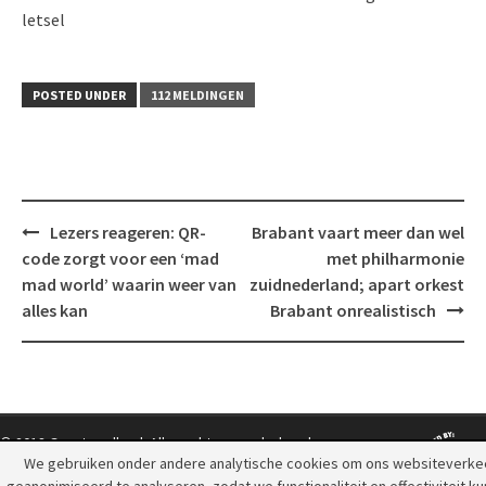
letsel
POSTED UNDER
112 MELDINGEN
Post
Lezers reageren: QR-
Brabant vaart meer dan wel
navigation
code zorgt voor een ‘mad
met philharmonie
mad world’ waarin weer van
zuidnederland; apart orkest
alles kan
Brabant onrealistisch
© 2018 Grootpeelland. Alle rechten voorbehouden.
We gebruiken onder andere analytische cookies om ons websiteverke