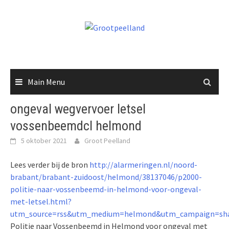
Skip
to
content
Main Menu
ongeval wegvervoer letsel
vossenbeemdcl helmond
5 oktober 2021
Groot Peelland
Lees verder bij de bron
http://alarmeringen.nl/noord-
brabant/brabant-zuidoost/helmond/38137046/p2000-
politie-naar-vossenbeemd-in-helmond-voor-ongeval-
met-letsel.html?
utm_source=rss&utm_medium=helmond&utm_campaign=sha
Politie naar Vossenbeemd in Helmond voor ongeval met