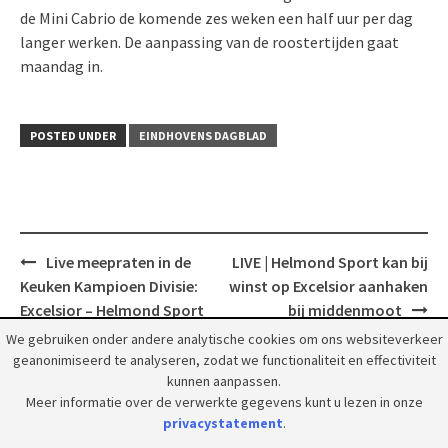
de Mini Cabrio de komende zes weken een half uur per dag
langer werken. De aanpassing van de roostertijden gaat
maandag in.
POSTED UNDER
EINDHOVENS DAGBLAD
Post
Live meepraten in de
LIVE | Helmond Sport kan bij
navigation
Keuken Kampioen Divisie:
winst op Excelsior aanhaken
Excelsior – Helmond Sport
bij middenmoot
We gebruiken onder andere analytische cookies om ons websiteverkeer
geanonimiseerd te analyseren, zodat we functionaliteit en effectiviteit
kunnen aanpassen.
Meer informatie over de verwerkte gegevens kunt u lezen in onze
privacystatement
.
© 2018 Grootpeelland. Alle rechten voorbehouden.