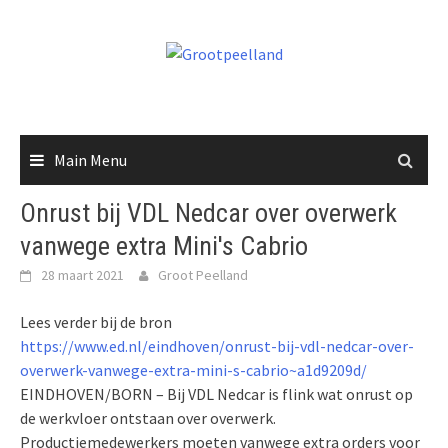
Skip
to
content
Main Menu
Onrust bij VDL Nedcar over overwerk
vanwege extra Mini's Cabrio
28 maart 2021
Groot Peelland
Lees verder bij de bron
https://www.ed.nl/eindhoven/onrust-bij-vdl-nedcar-over-
overwerk-vanwege-extra-mini-s-cabrio~a1d9209d/
EINDHOVEN/BORN – Bij VDL Nedcar is flink wat onrust op
de werkvloer ontstaan over overwerk.
Productiemedewerkers moeten vanwege extra orders voor