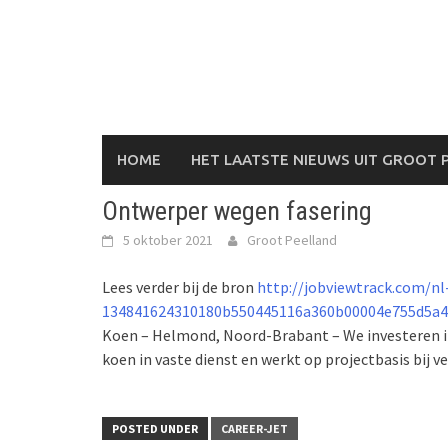
Skip
to
content
HOME
HET LAATSTE NIEUWS UIT GROOT 
Ontwerper wegen fasering
5 oktober 2021
Groot Peelland
Lees verder bij de bron
http://jobviewtrack.com/nl
134841624310180b550445116a360b00004e755d5a4
Koen – Helmond, Noord-Brabant – We investeren in 
koen in vaste dienst en werkt op projectbasis bij v
POSTED UNDER
CAREER-JET