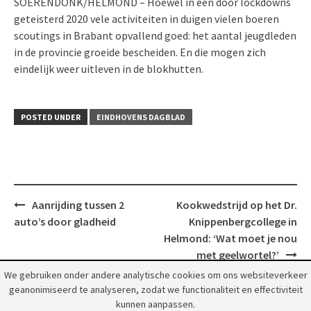
SOERENDONK/HELMOND – Hoewel in een door lockdowns
geteisterd 2020 vele activiteiten in duigen vielen boeren
scoutings in Brabant opvallend goed: het aantal jeugdleden
in de provincie groeide bescheiden. En die mogen zich
eindelijk weer uitleven in de blokhutten.
POSTED UNDER
EINDHOVENS DAGBLAD
Post
Aanrijding tussen 2
Kookwedstrijd op het Dr.
navigation
auto’s door gladheid
Knippenbergcollege in
Helmond: ‘Wat moet je nou
met geelwortel?’
We gebruiken onder andere analytische cookies om ons websiteverkeer
geanonimiseerd te analyseren, zodat we functionaliteit en effectiviteit
kunnen aanpassen.