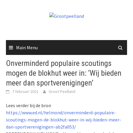
Skip
to
content
Main Menu
Onverminderd populaire scoutings
mogen de blokhut weer in: ‘Wij bieden
meer dan sportverenigingen’
7 februari 2021
Groot Peelland
Lees verder bij de bron
https://www.ed.nl/helmond/onverminderd-populaire-
scoutings-mogen-de-blokhut-weer-in-wij-bieden-meer-
dan-sportverenigingen~ab2fa053/