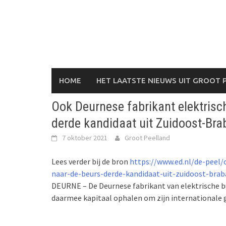
Skip
to
content
HOME
HET LAATSTE NIEUWS UIT GROOT 
Ook Deurnese fabrikant elektrisc
derde kandidaat uit Zuidoost-Br
7 oktober 2021
Groot Peelland
Lees verder bij de bron
https://www.ed.nl/de-peel/
naar-de-beurs-derde-kandidaat-uit-zuidoost-bra
DEURNE – De Deurnese fabrikant van elektrische bus
daarmee kapitaal ophalen om zijn internationale 