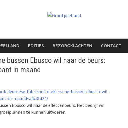
PEELLAND
EDITIES
BEZORGKLACHTEN
CONTACT
he bussen Ebusco wil naar de beurs:
abant in maand
ook-deurnese-fabrikant-elektrische-bussen-ebusco-wil-
bant-in-maand~a4c3fd24/
sen Ebusco wil naar de effectenbeurs. Het bedrijf wil
groeiplannen te kunnen uitvoeren.