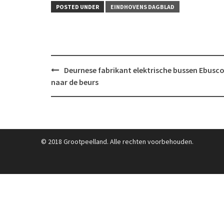
POSTED UNDER
EINDHOVENS DAGBLAD
Post
Deurnese fabrikant elektrische bussen Ebusco
navigation
naar de beurs
© 2018 Grootpeelland. Alle rechten voorbehouden.