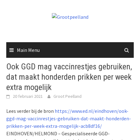
Skip
to
content
Main Menu
Ook GGD mag vaccinrestjes gebruiken,
dat maakt honderden prikken per week
extra mogelijk
20 februari 2021
Groot Peelland
Lees verder bij de bron
https://www.ed.nl/eindhoven/ook-
ggd-mag-vaccinrestjes-gebruiken-dat-maakt-honderden-
prikken-per-week-extra-mogelijk~acb8df16/
EINDHOVEN/HELMOND – Gespecialiseerde GGD-