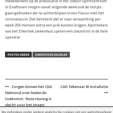
medewerkers op de priklocatie in het Indoor Sportcentrum
in Eindhoven mogen vanaf volgende week ook de restjes
gaan gebruiken die nu achterblijven in een flacon met het
coronavaccin. Dat betekent dat er naar verwachting per
week 350 mensen extra een prik kunnen krijgen. Apothekers
van het Elkerliek ziekenhuis spelen een sleutelrol in de hele
operatie.
POSTED UNDER
EINDHOVENS DAGBLAD
Post
Zorgen binnen het CDA
CAD Tekenaar W Installatie
navigation
Helmond over heden én
toekomst: ‘Deze reuring is
slecht voor het imago’
We gebruiken onder andere analytische cookies om ons websiteverkeer