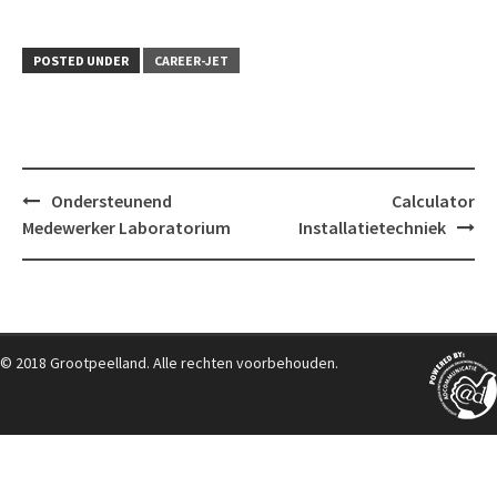
POSTED UNDER
CAREER-JET
Post
Ondersteunend
Calculator
navigation
Medewerker Laboratorium
Installatietechniek
© 2018 Grootpeelland. Alle rechten voorbehouden.