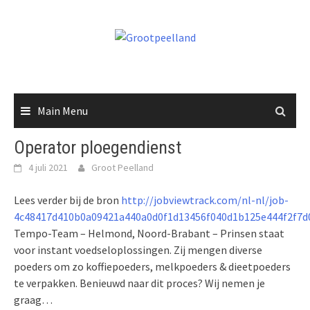
Skip
to
content
Main Menu
Operator ploegendienst
4 juli 2021
Groot Peelland
Lees verder bij de bron
http://jobviewtrack.com/nl-nl/job-
4c48417d410b0a09421a440a0d0f1d13456f040d1b125e444f2f7d
Tempo-Team – Helmond, Noord-Brabant – Prinsen staat
voor instant voedseloplossingen. Zij mengen diverse
poeders om zo koffiepoeders, melkpoeders & dieetpoeders
te verpakken. Benieuwd naar dit proces? Wij nemen je
graag…