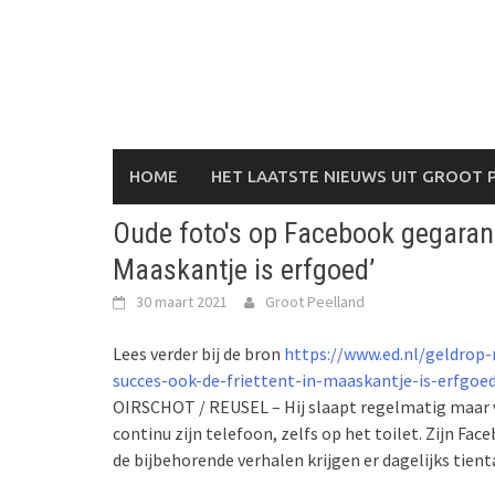
Skip
to
content
HOME
HET LAATSTE NIEUWS UIT GROOT 
Oude foto's op Facebook gegarand
Maaskantje is erfgoed’
30 maart 2021
Groot Peelland
Lees verder bij de bron
https://www.ed.nl/geldrop
succes-ook-de-friettent-in-maaskantje-is-erfgoe
OIRSCHOT / REUSEL – Hij slaapt regelmatig maar v
continu zijn telefoon, zelfs op het toilet. Zijn F
de bijbehorende verhalen krijgen er dagelijks tienta