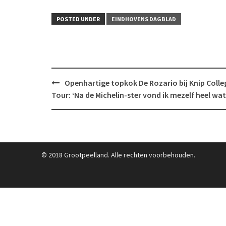
POSTED UNDER
EINDHOVENS DAGBLAD
Post
Openhartige topkok De Rozario bij Knip Colle
navigation
Tour: ‘Na de Michelin-ster vond ik mezelf heel wat
© 2018 Grootpeelland. Alle rechten voorbehouden.