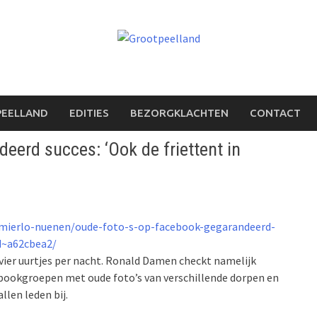
PEELLAND
EDITIES
BEZORGKLACHTEN
CONTACT
eerd succes: ‘Ook de friettent in
-mierlo-nuenen/oude-foto-s-op-facebook-gegarandeerd-
d~a62cbea2/
ier uurtjes per nacht. Ronald Damen checkt namelijk
acebookgroepen met oude foto’s van verschillende dorpen en
llen leden bij.