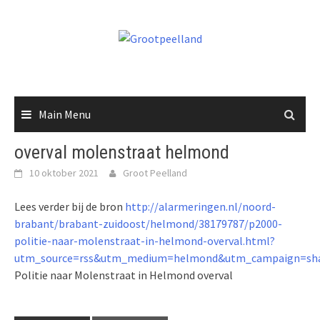
Skip
to
content
Main Menu
overval molenstraat helmond
10 oktober 2021
Groot Peelland
Lees verder bij de bron
http://alarmeringen.nl/noord-
brabant/brabant-zuidoost/helmond/38179787/p2000-
politie-naar-molenstraat-in-helmond-overval.html?
utm_source=rss&utm_medium=helmond&utm_campaign=sha
Politie naar Molenstraat in Helmond overval