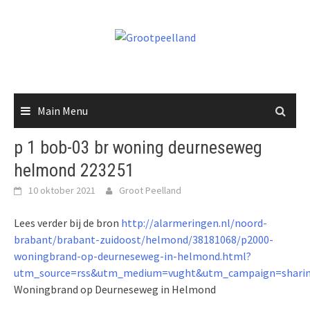
Skip
to
content
Main Menu
p 1 bob-03 br woning deurneseweg
helmond 223251
10 oktober 2021
Groot Peelland
Lees verder bij de bron
http://alarmeringen.nl/noord-
brabant/brabant-zuidoost/helmond/38181068/p2000-
woningbrand-op-deurneseweg-in-helmond.html?
utm_source=rss&utm_medium=vught&utm_campaign=shari
Woningbrand op Deurneseweg in Helmond