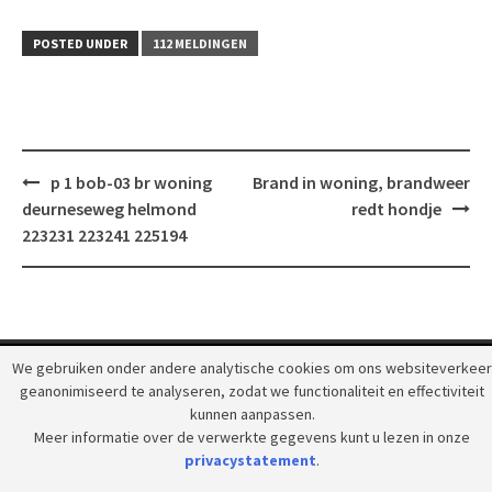
POSTED UNDER
112 MELDINGEN
Post
p 1 bob-03 br woning
Brand in woning, brandweer
navigation
deurneseweg helmond
redt hondje
223231 223241 225194
We gebruiken onder andere analytische cookies om ons websiteverkeer
© 2018 Grootpeelland. Alle rechten voorbehouden.
geanonimiseerd te analyseren, zodat we functionaliteit en effectiviteit
kunnen aanpassen.
Meer informatie over de verwerkte gegevens kunt u lezen in onze
privacystatement
.