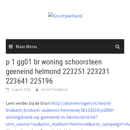
Skip
to
content
Main Menu
p 1 gg01 br woning schoorsteen
geeneind helmond 223251 223231
223641 225196
3 april 2021
Groot Peelland
Lees verder bij de bron
http://alarmeringen.nl/noord-
brabant/brabant-zuidoost/helmond/36121619/p2000-
woningbrand-op-geeneind-in-helmond.html?
utm_source=rss&utm_medium=helmond&utm_campaign=sha