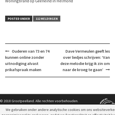
Woningbrand op Geeneind in Helmond
POSTED UNDER
112 MELDINGEN
Post
Ouderen van 73 en 74
Dave Vermeulen geeft les
navigation
kunnen online zonder
over liedjes schrijven: ‘Van
uitnodiging alvast
deze melodie krijg ik zin om
prikafspraak maken
naar de kroeg te gaan’
© 2018 Grootpeelland. Alle rechten voorbehouden.
We gebruiken onder andere analytische cookies om ons websiteverke