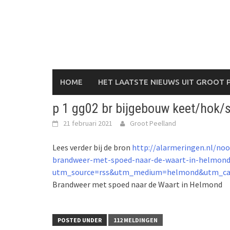
Skip
to
content
HOME
HET LAATSTE NIEUWS UIT GROOT 
p 1 gg02 br bijgebouw keet/hok/
21 februari 2021
Groot Peelland
Lees verder bij de bron
http://alarmeringen.nl/no
brandweer-met-spoed-naar-de-waart-in-helmond
utm_source=rss&utm_medium=helmond&utm_ca
Brandweer met spoed naar de Waart in Helmond
POSTED UNDER
112 MELDINGEN