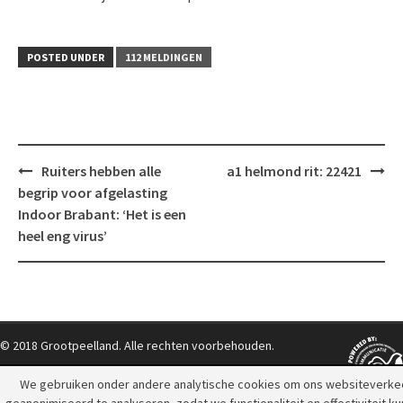
POSTED UNDER
112 MELDINGEN
Post
Ruiters hebben alle
a1 helmond rit: 22421
navigation
begrip voor afgelasting
Indoor Brabant: ‘Het is een
heel eng virus’
© 2018 Grootpeelland. Alle rechten voorbehouden.
We gebruiken onder andere analytische cookies om ons websiteverke