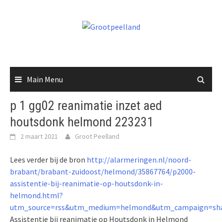
Skip
to
content
Main Menu
p 1 gg02 reanimatie inzet aed
houtsdonk helmond 223231
2 maart 2021
Groot Peelland
Lees verder bij de bron
http://alarmeringen.nl/noord-
brabant/brabant-zuidoost/helmond/35867764/p2000-
assistentie-bij-reanimatie-op-houtsdonk-in-
helmond.html?
utm_source=rss&utm_medium=helmond&utm_campaign=sha
Assistentie bij reanimatie op Houtsdonk in Helmond