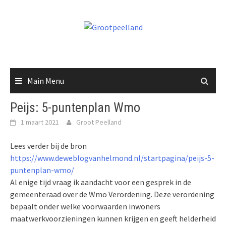
Skip
to
content
Main Menu
Peijs: 5-puntenplan Wmo
1 maart 2021
Groot Peelland
Lees verder bij de bron
https://www.deweblogvanhelmond.nl/startpagina/peijs-5-
puntenplan-wmo/
Al enige tijd vraag ik aandacht voor een gesprek in de
gemeenteraad over de Wmo Verordening. Deze verordening
bepaalt onder welke voorwaarden inwoners
maatwerkvoorzieningen kunnen krijgen en geeft helderheid