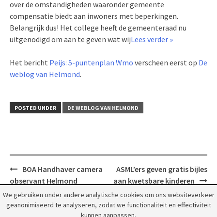
over de omstandigheden waaronder gemeente
compensatie biedt aan inwoners met beperkingen.
Belangrijk dus! Het college heeft de gemeenteraad nu
uitgenodigd om aan te geven wat wij
Lees verder »
Het bericht
Peijs: 5-puntenplan Wmo
verscheen eerst op
De
weblog van Helmond
.
POSTED UNDER
DE WEBLOG VAN HELMOND
Post
BOA Handhaver camera
ASML’ers geven gratis bijles
navigation
observant Helmond
aan kwetsbare kinderen
We gebruiken onder andere analytische cookies om ons websiteverkeer
geanonimiseerd te analyseren, zodat we functionaliteit en effectiviteit
kunnen aanpassen.