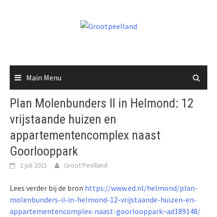
Skip
to
content
Main Menu
Plan Molenbunders II in Helmond: 12
vrijstaande huizen en
appartementencomplex naast
Goorlooppark
2 juli 2021
Groot Peelland
Lees verder bij de bron
https://www.ed.nl/helmond/plan-
molenbunders-ii-in-helmond-12-vrijstaande-huizen-en-
appartementencomplex-naast-goorlooppark~ad189148/