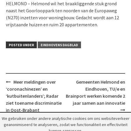
HELMOND – Helmond wil het braakliggende stuk grond
naast het Goorlooppark ten noorden van de Europaweg
(N270) inzetten voor woningbouw. Gedacht wordt aan 12
vrijstaande huizen en ruim 20 appartementen.
POSTED UNDER
EINDHOVENS DAGBLAD
Post
Meer meldingen over
Gemeenten Helmond en
navigation
‘coronachinezen’ en
Eindhoven, TU/e en
‘kutbuitenlanders’; Radar
Brainport werken komende 2
ziet toename discriminatie
jaar samen aan innovatie
in Oost-Brabant
We gebruiken onder andere analytische cookies om ons websiteverkeer
geanonimiseerd te analyseren, zodat we functionaliteit en effectiviteit
kunnen aanpassen.