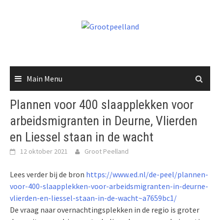
Skip
to
content
Main Menu
Plannen voor 400 slaapplekken voor
arbeidsmigranten in Deurne, Vlierden
en Liessel staan in de wacht
12 oktober 2021
Groot Peelland
Lees verder bij de bron
https://www.ed.nl/de-peel/plannen-
voor-400-slaapplekken-voor-arbeidsmigranten-in-deurne-
vlierden-en-liessel-staan-in-de-wacht~a7659bc1/
De vraag naar overnachtingsplekken in de regio is groter