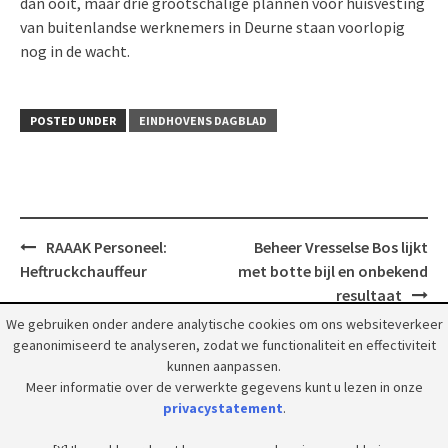
dan ooit, maar drie grootschalige plannen voor huisvesting
van buitenlandse werknemers in Deurne staan voorlopig
nog in de wacht.
POSTED UNDER
EINDHOVENS DAGBLAD
Post
RAAAK Personeel:
Beheer Vresselse Bos lijkt
navigation
Heftruckchauffeur
met botte bijl en onbekend
resultaat
We gebruiken onder andere analytische cookies om ons websiteverkeer
geanonimiseerd te analyseren, zodat we functionaliteit en effectiviteit
kunnen aanpassen.
Meer informatie over de verwerkte gegevens kunt u lezen in onze
privacystatement
.
© 2018 Grootpeelland. Alle rechten voorbehouden.