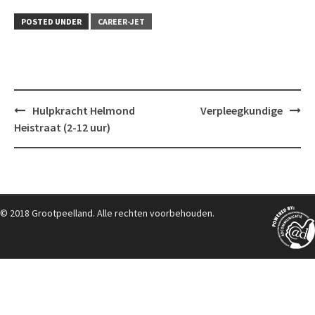
POSTED UNDER
CAREER-JET
Post
Hulpkracht Helmond
Verpleegkundige
navigation
Heistraat (2-12 uur)
© 2018 Grootpeelland. Alle rechten voorbehouden.