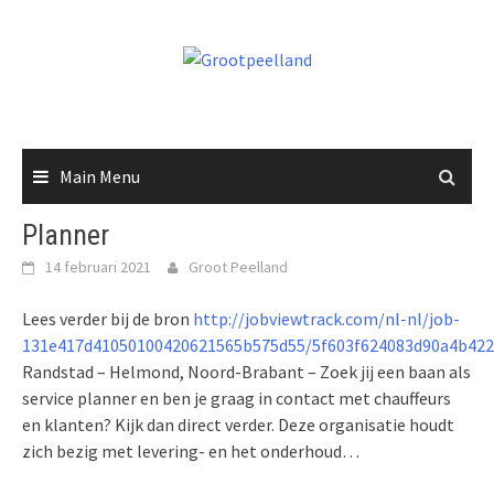
Skip
to
content
Main Menu
Planner
14 februari 2021
Groot Peelland
Lees verder bij de bron
http://jobviewtrack.com/nl-nl/job-
131e417d41050100420621565b575d55/5f603f624083d90a4b422
Randstad – Helmond, Noord-Brabant – Zoek jij een baan als
service planner en ben je graag in contact met chauffeurs
en klanten? Kijk dan direct verder. Deze organisatie houdt
zich bezig met levering- en het onderhoud…