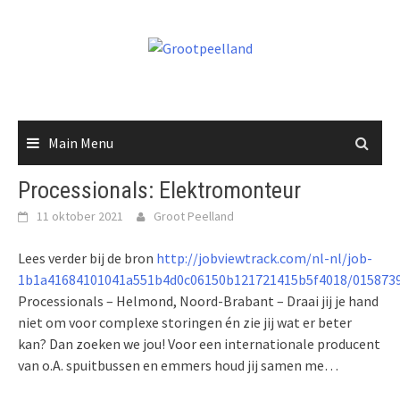
Skip
to
content
Main Menu
Processionals: Elektromonteur
11 oktober 2021
Groot Peelland
Lees verder bij de bron
http://jobviewtrack.com/nl-nl/job-
1b1a41684101041a551b4d0c06150b121721415b5f4018/015873
Processionals – Helmond, Noord-Brabant – Draai jij je hand
niet om voor complexe storingen én zie jij wat er beter
kan? Dan zoeken we jou! Voor een internationale producent
van o.A. spuitbussen en emmers houd jij samen me…