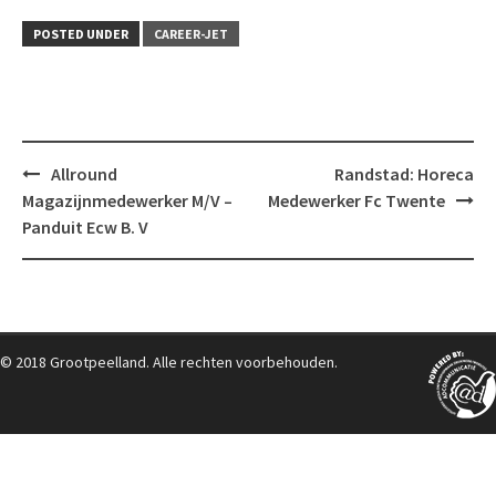
POSTED UNDER
CAREER-JET
Post
Allround
Randstad: Horeca
navigation
Magazijnmedewerker M/V –
Medewerker Fc Twente
Panduit Ecw B. V
© 2018 Grootpeelland. Alle rechten voorbehouden.