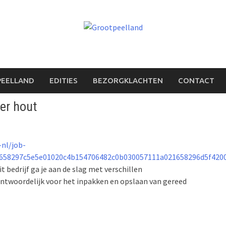
PEELLAND
EDITIES
BEZORGKLACHTEN
CONTACT
er hout
-nl/job-
658297c5e5e01020c4b154706482c0b030057111a021658296d5f4200
bedrijf ga je aan de slag met verschillen
ntwoordelijk voor het inpakken en opslaan van gereed