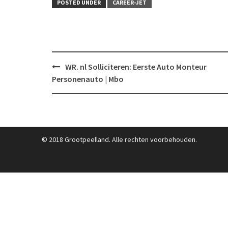
POSTED UNDER
CAREER-JET
Post
WR. nl Solliciteren: Eerste Auto Monteur
navigation
Personenauto | Mbo
© 2018 Grootpeelland. Alle rechten voorbehouden.