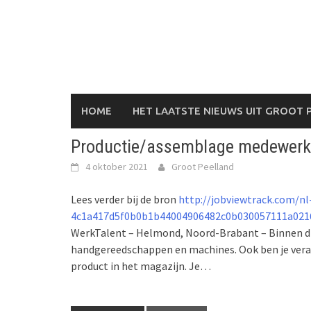
Skip
to
content
HOME
HET LAATSTE NIEUWS UIT GROOT 
Productie/assemblage medewerk
4 oktober 2021
Groot Peelland
Lees verder bij de bron
http://jobviewtrack.com/nl
4c1a417d5f0b0b1b44004906482c0b030057111a021
WerkTalent – Helmond, Noord-Brabant – Binnen dit 
handgereedschappen en machines. Ook ben je vera
product in het magazijn. Je…