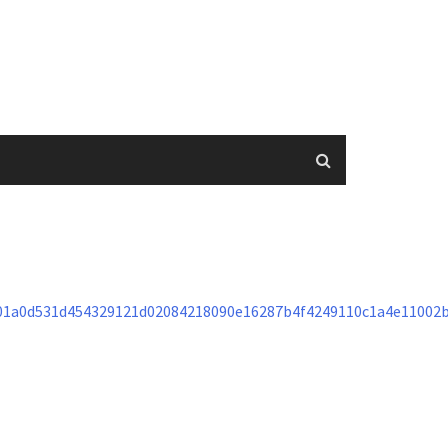
1a0d531d454329121d02084218090e16287b4f4249110c1a4e11002b