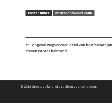
POSTED UNDER
DE WEBLOG VAN HELMOND
Post
ongeval wegvervoer letsel van hoofstraat ja
navigation
stevensstraat helmond
© 2018 Grootpeelland. Alle rechten voorbehouden.