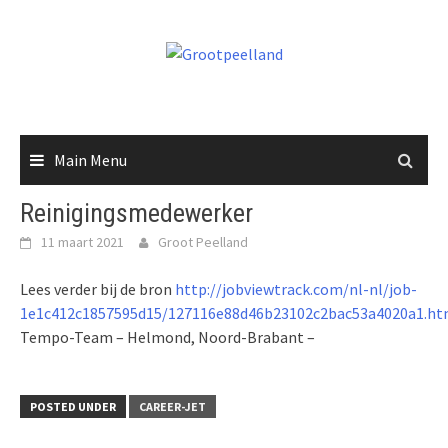
Skip
to
content
Main Menu
Reinigingsmedewerker
11 maart 2021
Groot Peelland
Lees verder bij de bron
http://jobviewtrack.com/nl-nl/job-
1e1c412c1857595d15/127116e88d46b23102c2bac53a4020a1.ht
Tempo-Team – Helmond, Noord-Brabant –
POSTED UNDER
CAREER-JET