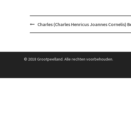
Post
Charles (Charles Henricus Joannes Cornelis) B
navigation
© 2018 Grootpeelland. Alle rechten voorbehouden.