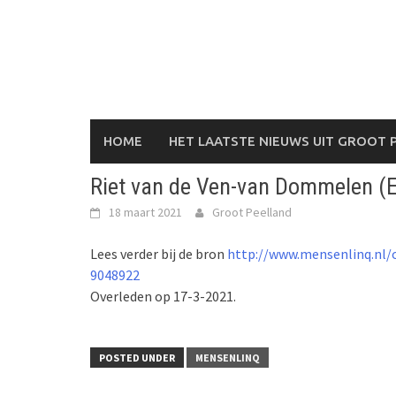
Skip
to
content
HOME
HET LAATSTE NIEUWS UIT GROOT 
Riet van de Ven-van Dommelen (
18 maart 2021
Groot Peelland
Lees verder bij de bron
http://www.mensenlinq.nl/
9048922
Overleden op 17-3-2021.
POSTED UNDER
MENSENLINQ