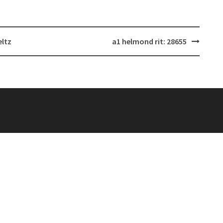
eltz
a1 helmond rit: 28655