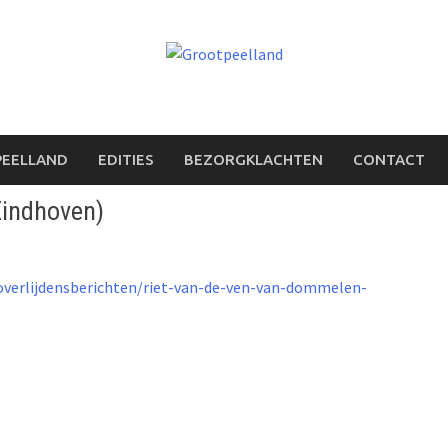
PEELLAND
EDITIES
BEZORGKLACHTEN
CONTACT
Eindhoven)
overlijdensberichten/riet-van-de-ven-van-dommelen-