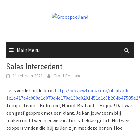
Skip
to
content
Main Menu
Sales Intercedent
11 februari 2021
Groot Peelland
Lees verder bij de bron
http://jobviewtrack.com/nl-nl/job-
1c1e417e4c080a1d073d4e170d130d0201451a1c6b204b47585e2f
Tempo-Team – Helmond, Noord-Brabant – Hoppa! Dat was
een gaaf gesprek met een klant. Je kan jouw team blij
maken met twee nieuwe vacatures. Lekker gefixt. Nu twee
toppers vinden die blij zullen zijn met deze banen. Hoe…