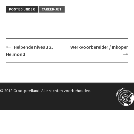
POSTED UNDER
CAREER-JET
Post
Helpende niveau 2,
Werkvoorbereider / Inkoper
navigation
Helmond
© 2018 Grootpeelland. Alle rechten voorbehouden.