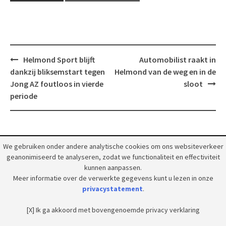
Post
Helmond Sport blijft
Automobilist raakt in
navigation
dankzij bliksemstart tegen
Helmond van de weg en in de
Jong AZ foutloos in vierde
sloot
periode
We gebruiken onder andere analytische cookies om ons websiteverkeer
geanonimiseerd te analyseren, zodat we functionaliteit en effectiviteit
© 2018 Grootpeelland. Alle rechten voorbehouden.
kunnen aanpassen.
Meer informatie over de verwerkte gegevens kunt u lezen in onze
privacystatement
.
[X] Ik ga akkoord met bovengenoemde privacy verklaring