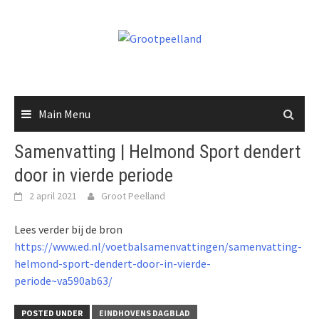
Skip
to
content
Main Menu
Samenvatting | Helmond Sport dendert
door in vierde periode
2 april 2021
Groot Peelland
Lees verder bij de bron
https://www.ed.nl/voetbalsamenvattingen/samenvatting-
helmond-sport-dendert-door-in-vierde-
periode~va590ab63/
POSTED UNDER
EINDHOVENS DAGBLAD