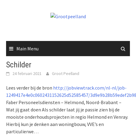
Skip
to
content
Main Menu
Schilder
24 februari 2021
Groot Peelland
Lees verder bij de bron
http://jobviewtrack.com/nl-nl/job-
1249417e4e0c0602431152625d52585457/3d9e9b28b59edef2b9
Faber Personeelsdiensten – Helmond, Noord-Brabant –
Wat jij gaat doen Als schilder laat jij je passie zien bij de
mooiste onderhoudsprojecten in regio Helmond en Venray.
Hierbij kun je denken aan woningbouw, VVE’s en
particulierwe…