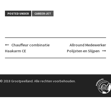
POSTED UNDER
CAREER-JET
Post
Chauffeur combinatie
Allround Medewerker
navigation
Haakarm CE
Polijsten en Slijpen
© 2018 Grootpeelland. Alle rechten voorbehouden.