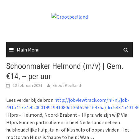
Skip
to
content
Main Menu
Schoonmaker Helmond (m/v) | Gem.
€14, – per uur
12 februari 2021
Groot Peelland
Lees verder bij de bron
http://jobviewtrack.com/nl-nl/job-
491a417e4e0c0001491941080d136f525616475a/dcc5437b401e8
Hlprs – Helmond, Noord-Brabant – Hlprs: wie zijn wij? Via
Hlprs kunnen particulieren in heel Nederland snel een
huishoudelijke hulp, tuin- of klushulp of oppas vinden. Het
motto van Hlprs is ‘happy to help’. Waa…