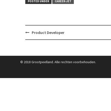
POSTED UNDER
CAREER-JET
Post
Product Developer
navigation
© 2018 Grootpeelland. Alle rechten voorbehouden.