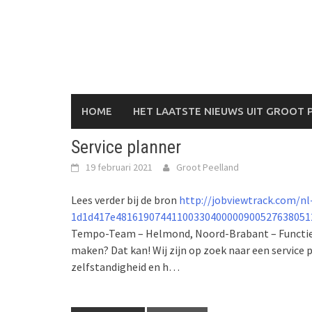
Skip
to
content
HOME
HET LAATSTE NIEUWS UIT GROOT 
Service planner
19 februari 2021
Groot Peelland
Lees verder bij de bron
http://jobviewtrack.com/nl
1d1d417e481619074411003304000009005276380512
Tempo-Team – Helmond, Noord-Brabant – Functieoms
maken? Dat kan! Wij zijn op zoek naar een service p
zelfstandigheid en h…