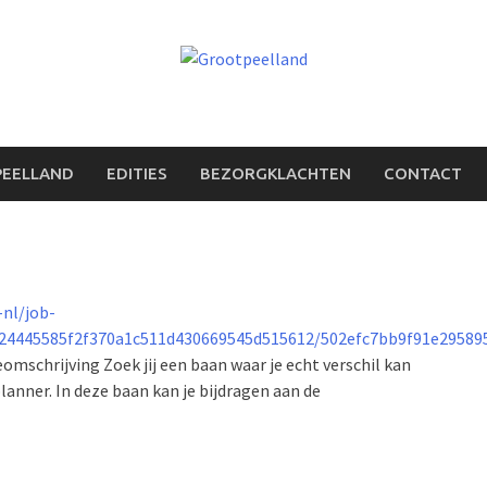
PEELLAND
EDITIES
BEZORGKLACHTEN
CONTACT
-nl/job-
4445585f2f370a1c511d430669545d515612/502efc7bb9f91e295895
chrijving Zoek jij een baan waar je echt verschil kan
lanner. In deze baan kan je bijdragen aan de