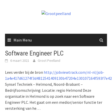
Skip
to
content
Main Menu
Software Engineer PLC
6 maart 2021
Groot Peelland
Lees verder bij de bron
http://jobviewtrack.com/nl-nl/job-
1a4e417d61274f3d4812541409130b47204e130107164f593f7e4
Synsel Techniek – Helmond, Noord-Brabant –
Bedrijfsomschrijving: Locatie: regio Helmond Deze
organisatie in Helmond is op zoek naar een Software
Engineer PLC. Het gaat om een medior/senior functie ter
versterking van he…