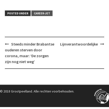
POSTED UNDER
CAREER-JET
Post
Steeds minder Brabantse
Lijnverantwoordelijke
navigation
ouderen sterven door
corona, maar: ‘De zorgen
zijn nog niet weg’
© 2018 Grootpeelland. Alle rechten voorbehouden.