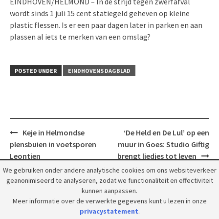
EINDHOVEN/HELMOND – In de strijd tegen zwerfafval
wordt sinds 1 juli 15 cent statiegeld geheven op kleine
plastic flessen. Is er een paar dagen later in parken en aan
plassen al iets te merken van een omslag?
POSTED UNDER
EINDHOVENS DAGBLAD
Post
Keje in Helmondse
‘De Held en De Lul’ op een
navigation
plensbuien in voetsporen
muur in Goes: Studio Giftig
Leontien
brengt liedjes tot leven
We gebruiken onder andere analytische cookies om ons websiteverkeer
geanonimiseerd te analyseren, zodat we functionaliteit en effectiviteit
kunnen aanpassen.
Meer informatie over de verwerkte gegevens kunt u lezen in onze
privacystatement
.
© 2018 Grootpeelland. Alle rechten voorbehouden.