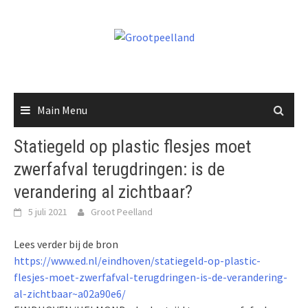
Skip
to
content
Main Menu
Statiegeld op plastic flesjes moet
zwerfafval terugdringen: is de
verandering al zichtbaar?
5 juli 2021
Groot Peelland
Lees verder bij de bron
https://www.ed.nl/eindhoven/statiegeld-op-plastic-
flesjes-moet-zwerfafval-terugdringen-is-de-verandering-
al-zichtbaar~a02a90e6/